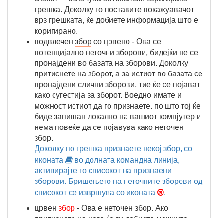
грешка. Доколку го поставите покажуавачот
врз грешката, ќе добиете информација што е
коригирано.
подвлечен
збор
со црвено - Ова се
потенцијално неточни зборови, бидејќи не се
пронајдени во базата на зборови. Доколку
притиснете на зборот, а за истиот во базата се
пронајдени слични зборови, тие ќе се појават
како сугестија за зборот. Воедно имате и
можност истиот да го признаете, по што тој ќе
биде запишан локално на вашиот компјутер и
нема повеќе да се појавува како неточен
збор.
Доколку по грешка признаете некој збор, со
иконата

во долната командна линија,
активирајте го списокот на признаени
зборови. Бришењето на неточните зборови од
списокот се извршува со иконата

.
црвен
збор
- Ова е неточен збор. Ако