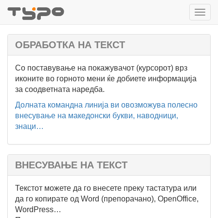
Toggl
navig
ОБРАБОТКА НА ТЕКСТ
Со поставување на покажувачот (курсорот) врз
иконите во горното мени ќе добиете информација
за соодветната наредба.
Долната командна линија ви овозможува полесно
внесување на македонски букви, наводници,
знаци…
ВНЕСУВАЊЕ НА ТЕКСТ
Текстот можете да го внесете преку тастатура или
да го копирате од Word (препорачано), OpenOffice,
WordPress…