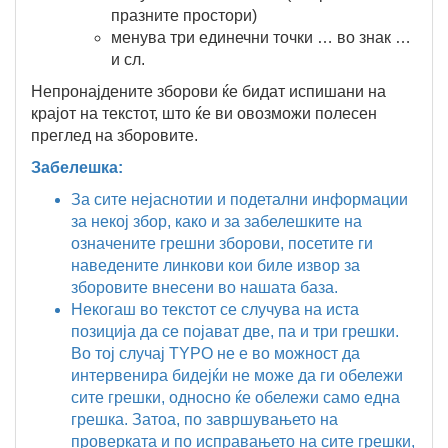
празните простори)
менува три единечни точки … во знак …
и сл.
Непронајдените зборови ќе бидат испишани на
крајот на текстот, што ќе ви овозможи полесен
преглед на зборовите.
Забелешка:
За сите нејаснотии и подетални информации
за некој збор, како и за забелешките на
означените грешни зборови, посетите ги
наведените линкови кои биле извор за
зборовите внесени во нашата база.
Некогаш во текстот се случува на иста
позиција да се појават две, па и три грешки.
Во тој случај TYPO не е во можност да
интервенира бидејќи не може да ги обележи
сите грешки, односно ќе обележи само една
грешка. Затоа, по завршувањето на
проверката и по исправањето на сите грешки,