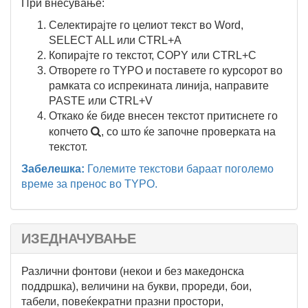
При внесување:
Селектирајте го целиот текст во Word,
SELECT ALL или CTRL+A
Копирајте го текстот, COPY или CTRL+C
Отворете го TYPO и поставете го курсорот во
рамката со испрекината линија, направите
PASTE или CTRL+V
Откако ќе биде внесен текстот притиснете го
копчето

, со што ќе започне проверката на
текстот.
Забелешка:
Големите текстови бараат поголемо
време за пренос во TYPO.
ИЗЕДНАЧУВАЊЕ
Различни фонтови (некои и без македонска
поддршка), величини на букви, прореди, бои,
табели, повеќекратни празни простори,