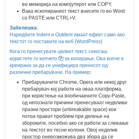
во меморија на компјутерот или COPY.
Вака ископираниот текст внесете го во Word
со PASTE или CTRL+V.
Забелешка:
Наредбите Indent и Outdent имаат ефект само ако
текстот го поставите на веб (WordPress)
Кога го пренесувате целиот текст, секогаш
користете го копчето
за копирање. Ова копче е
креирано за да се унифицира преносот од
различни пребарувачи. На пример:
Пребарувачите Chrome, Opera или некој друг
пребарувач кој работи на оваа платформа,
при користење на вообичаените Copy-Paste,
од непознати причини пренесуваат неделиви
празни простори (unbreakable space) кои
потоа прават проблем при делење на
зборовите, посебно ако се работи за слевање
на текстот во тесни колони. Овој неделив
простор оневозможува два збора да се