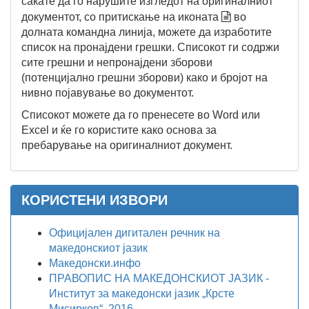
сакате да го нарушите изгледот на оригиналниот
документот, со притискање на иконата
во
долната командна линија, можете да изработите
список на пронајдени грешки. Списокот ги содржи
сите грешни и непронајдени зборови
(потенцијално грешни зборови) како и бројот на
нивно појавување во документот.
Списокот можете да го пренесете во Word или
Excel и ќе го користите како основа за
пребарување на оригиналниот документ.
КОРИСТЕНИ ИЗВОРИ
Официјален дигитален речник на
македонскиот јазик
Македонски.инфо
ПРАВОПИС НА МАКЕДОНСКИОТ ЈАЗИК -
Институт за македонски јазик „Крсте
Мисирков“, 2016