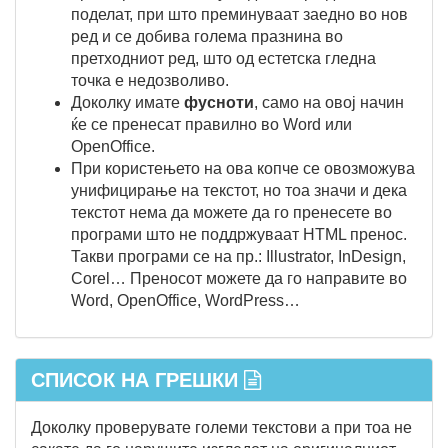
поделат, при што преминуваат заедно во нов
ред и се добива голема празнина во
претходниот ред, што од естетска гледна
точка е недозволиво.
Доколку имате
фусноти
, само на овој начин
ќе се пренесат правилно во Word или
OpenOffice.
При користењето на ова копче се овозможува
унифицирање на текстот, но тоа значи и дека
текстот нема да можете да го пренесете во
програми што не поддржуваат HTML пренос.
Такви програми се на пр.: Illustrator, InDesign,
Corel… Преносот можете да го направите во
Word, OpenOffice, WordPress…
СПИСОК НА ГРЕШКИ
Доколку проверувате големи текстови а при тоа не