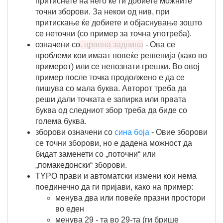
притиснете на него ќе ги добиете можните
точни зборови. За некои од нив, при
притискање ќе добиете и објаснување зошто
се неточни (со пример за точна употреба).
означени со
. црвена заднина
- Ова се
проблеми кои имаат повеќе решенија (како во
примерот) или се непознати грешки. Во овој
пример после точка продолжено е да се
пишува со мала буква. Авторот треба да
реши дали точката е запирка или првата
буква од следниот збор треба да биде со
голема буква.
зборови означени со
сина боја
- Овие зборови
се точни зборови, но е дадена можност да
бидат заменети со „поточни“ или
„помакедонски“ зборови.
TYPO прави и автоматски измени кои нема
поединечно да ги пријави, како на пример:
менува два или повеќе празни простори
во еден
менува 29 - та во 29-та (ги брише