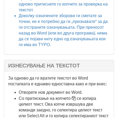
одново притиснете го копчето за проверка на
текстот.
Доколку означените зборови ги сметате за
точни, не е потребно да ги „признавате“ за да
ги отстраните означувањата. При преносот
назад во Word (или во друга програма), нема
да се појави ниту едно од означувањата кои
ги има во TYPO.
ИЗНЕСУВАЊЕ НА ТЕКСТОТ
За одново да го вратите текстот во Word
постапката е еднакво едноставна како и при внес:
Отворете нов документ во Word.
Со притискање на копчето
се копира
целиот текст. Ова копче извршува две
команди заедно, го селектира целиот текст
или Select All и го копира селектираниот текст