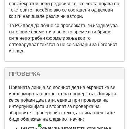
повеќекратни нови редови и сл., се честа појава во
текстовите, посебно ако се составени од делови
кои ги напишале различни автори.
TYPO пред да почне со проверката, ги изедначува
сите овие елементи а во исто време и ги брише
сите непотребни форматирања кои го
оптоваруваат текстот а не се значајни за неговиот
изглед.
ПРОВЕРКА
Црвената линија во долниот дел на екранот ќе ве
информира за прогресот на проверката. Линијата
ќе се појави два пати, еднаш при проверка на
интерпункцијата и вторпат за проверка на
зборовите. Проверениот текст, ако има грешки ќе
биде обележан на следниот начин:
знакот -
означува автоматски коригирана